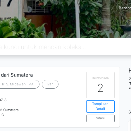
Beran
a dari Sumatera
D
Ketersediaan
"
2
 Tri S. Mildawani, MA,
Ivan
P
07-8
Tampilkan
Detail
ri Sumatera
S
L C
Sitasi