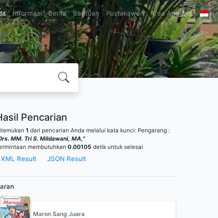
da
Informasi
Berita
Bantuan
Pustakawan
Area Anggota
Hasil Pencarian
itemukan
1
dari pencarian Anda melalui kata kunci:
Pengarang :
Drs. MM. Tri S. Mildawani, MA,"
ermintaan membutuhkan
0.00105
detik untuk selesai
XML Result
JSON Result
aran
Maron Sang Juara