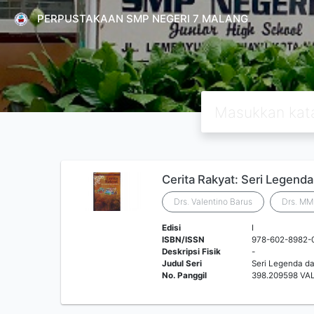
PERPUSTAKAAN SMP NEGERI 7 MALANG
Cerita Rakyat: Seri Legend
Drs. Valentino Barus
Drs. MM.
Edisi
I
ISBN/ISSN
978-602-8982-
Deskripsi Fisik
-
Judul Seri
Seri Legenda da
No. Panggil
398.209598 VA