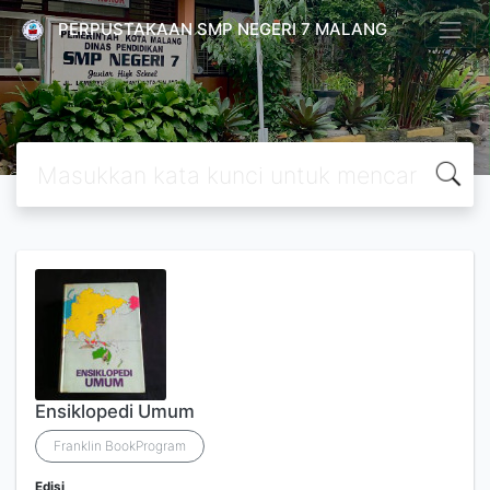
PERPUSTAKAAN SMP NEGERI 7 MALANG
Ensiklopedi Umum
Franklin BookProgram
Edisi