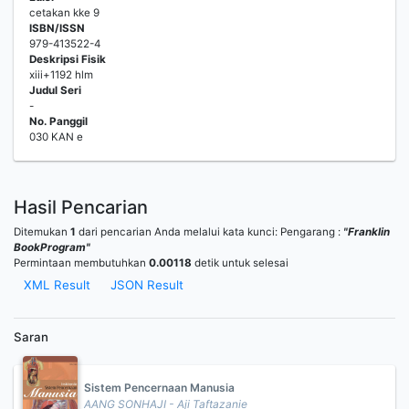
cetakan kke 9
ISBN/ISSN
979-413522-4
Deskripsi Fisik
xiii+1192 hlm
Judul Seri
-
No. Panggil
030 KAN e
Hasil Pencarian
Ditemukan
1
dari pencarian Anda melalui kata kunci:
Pengarang :
"Franklin
BookProgram"
Permintaan membutuhkan
0.00118
detik untuk selesai
XML Result
JSON Result
Saran
Sistem Pencernaan Manusia
AANG SONHAJI - Aji Taftazanie