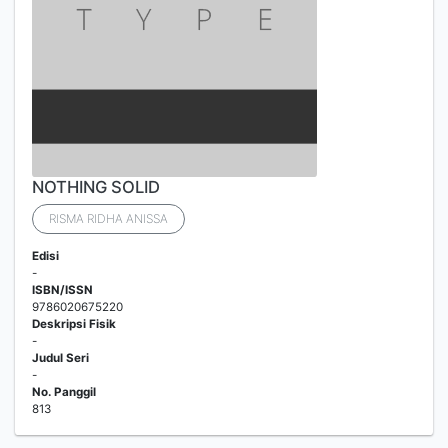
NOTHING SOLID
RISMA RIDHA ANISSA
Edisi
-
ISBN/ISSN
9786020675220
Deskripsi Fisik
-
Judul Seri
-
No. Panggil
813