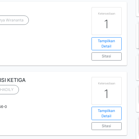
Ketersediaan
1
Arya Wirananta
Tampilkan
Detail
Sitasi
DISI KETIGA
Ketersediaan
1
SHADILY
56-0
Tampilkan
Detail
Sitasi