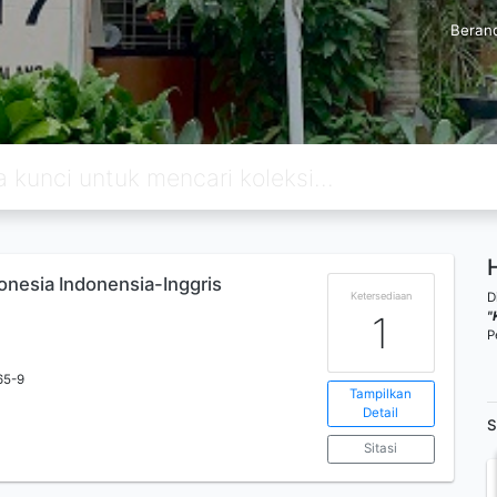
Beran
onesia Indonensia-Inggris
D
Ketersediaan
"
1
P
65-9
Tampilkan
Detail
S
Sitasi