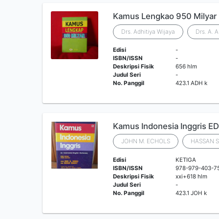
Kamus Lengkao 950 Milyar
Drs. Adhitiya Wijaya
Drs. A. 
Edisi
-
ISBN/ISSN
-
Deskripsi Fisik
656 hlm
Judul Seri
-
No. Panggil
423.1 ADH k
Kamus Indonesia Inggris E
JOHN M. ECHOLS
HASSAN 
Edisi
KETIGA
ISBN/ISSN
978-979-403-7
Deskripsi Fisik
xxi+618 hlm
Judul Seri
-
No. Panggil
423.1 JOH k