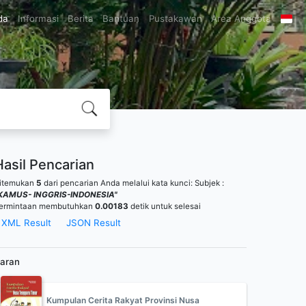
da
Informasi
Berita
Bantuan
Pustakawan
Area Anggota
Hasil Pencarian
itemukan
5
dari pencarian Anda melalui kata kunci:
Subjek :
KAMUS- INGGRIS-INDONESIA"
ermintaan membutuhkan
0.00183
detik untuk selesai
XML Result
JSON Result
aran
Kumpulan Cerita Rakyat Provinsi Nusa