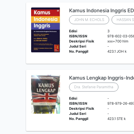
Kamus Indonesia Inggris 
JOHN M. ECHOLS
HASSAN 
Edisi
3
ISBN/ISSN
978-602-03-05
Deskripsi Fisik
xxx+700 hlm
Judul Seri
-
No. Panggil
423.1 JOH k
Kamus Lengkap Inggris-Indo
Dra. Stefanie Paramitha
Edisi
-
ISBN/ISSN
978-979-26-49
Deskripsi Fisik
-
Judul Seri
-
No. Panggil
423.1 STE k