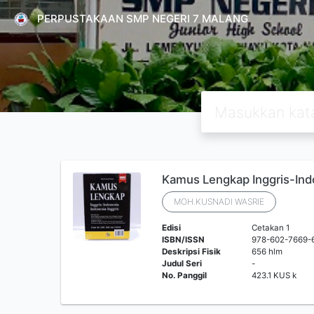
PERPUSTAKAAN SMP NEGERI 7 MALANG
Kamus Lengkap Inggris-Ind
MOH.KUSNADI WASRIE
Edisi
Cetakan 1
ISBN/ISSN
978-602-7669-
Deskripsi Fisik
656 hlm
Judul Seri
-
No. Panggil
423.1 KUS k