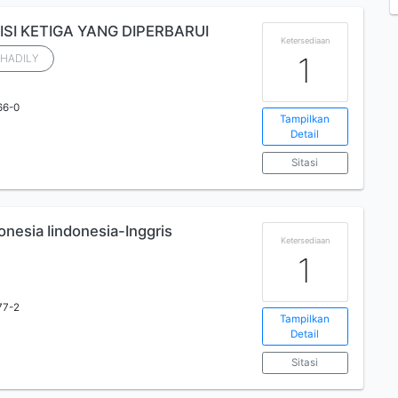
EDISI KETIGA YANG DIPERBARUI
Ketersediaan
1
SHADILY
66-0
Tampilkan
Detail
Sitasi
nesia Iindonesia-Inggris
Ketersediaan
1
77-2
Tampilkan
Detail
Sitasi