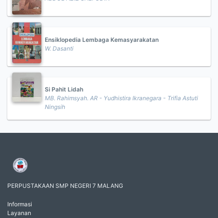
Ensiklopedia Lembaga Kemasyarakatan
W. Dasanti
Si Pahit Lidah
MB. Rahimsyah. AR - Yudhistira Ikranegara - Trifia Astuti
Ningsih
PERPUSTAKAAN SMP NEGERI 7 MALANG
Informasi
Layanan