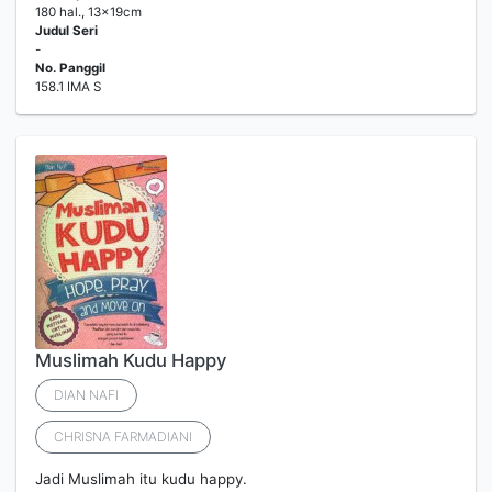
180 hal., 13x19cm
Judul Seri
-
No. Panggil
158.1 IMA S
Muslimah Kudu Happy
DIAN NAFI
CHRISNA FARMADIANI
Jadi Muslimah itu kudu happy.