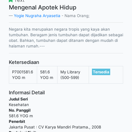
Mengenal Apotek Hidup
Yogie Nugraha Aryasetia
- Nama Orang;
Negara kita merupakan negara tropis yang kaya akan
tumbuhan. Beragam jenis tumbuhan dapat dijadikan sebagai
obat. Bahkan, tumbuhan dapat ditanam dengan mudah di
halaman rumah.---
Ketersediaan
P7001581.6
581.6
My Library
Tersedia
YOG m
YOG m
(500-599)
Informasi Detail
Judul Seri
Kesehatan
No. Panggil
581.6 YOG m
Penerbit
Jakarta Pusat
:
CV Karya Mandiri Pratama
.,
2008