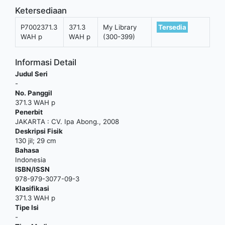
Ketersediaan
P7002371.3
371.3
My Library
Tersedia
WAH p
WAH p
(300-399)
Informasi Detail
Judul Seri
-
No. Panggil
371.3 WAH p
Penerbit
JAKARTA
:
CV. Ipa Abong
.,
2008
Deskripsi Fisik
130 jil; 29 cm
Bahasa
Indonesia
ISBN/ISSN
978-979-3077-09-3
Klasifikasi
371.3 WAH p
Tipe Isi
-