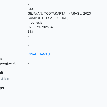
-
813
GEJAYAN, YOGYAKARTA
:
NARASI
.,
2020
SAMPUL HITAM, 193 HAL,
Indonesia
9786025792854
813
-
-
-
-
KISAH HANTU
ik
-
ggungjawab
-
ait
si lain
as