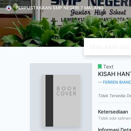
PERPUSTAKAAN SMP NEGERI 7 MALANG
Text
KISAH HAN
FERREN BIAN
Tidak Tersedia De
Ketersediaan
Tidak ada salinan
Informasi Deta