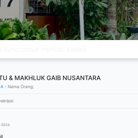
Beran
TU & MAKHLUK GAIB NUSANTARA
CA
- Nama Orang;
skripsi
 data
il