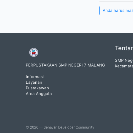
Anda harus ma
Tenta
SMP Nege
PERPUSTAKAAN SMP NEGERI 7 MALANG
Kecamata
Informasi
Layanan
Pustakawan
Area Anggota
© 2026 — Senayan Developer Community