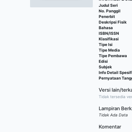
Judul Seri
No. Panggil
Penerbit
Deskripsi Fisik
Bahasa
ISBN/ISSN
Klasifikasi
Tipe Isi
Tipe Media
Tipe Pembawa
Edisi
Subjek
Info Detail Spesif
Pernyataan Tan
Versi lain/terk
Tidak tersedia ver
Lampiran Berk
Tidak Ada Data
Komentar