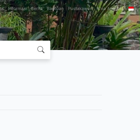
da
Informasi
Berita
Bantuan
Pustakawan
Area Anggota