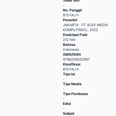
Judul Seri
-
No. Panggil
813 FAJ h
Penerbit
JAKARTA
:
PT ALEX MEDIA
KOMPUTINDO
.,
2022
Deskripsi Fisik
212 hlm
Bahasa
Indonesia
ISBN/ISSN
9786230032967
Klasifikasi
813 FAJ h
Tipe Isi
-
Tipe Media
-
Tipe Pembawa
-
Edisi
-
Subjek