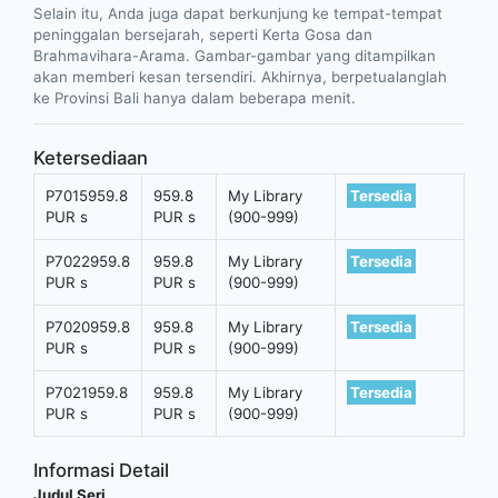
Selain itu, Anda juga dapat berkunjung ke tempat-tempat
peninggalan bersejarah, seperti Kerta Gosa dan
Brahmavihara-Arama. Gambar-gambar yang ditampilkan
akan memberi kesan tersendiri. Akhirnya, berpetualanglah
ke Provinsi Bali hanya dalam beberapa menit.
Ketersediaan
P7015959.8
959.8
My Library
Tersedia
PUR s
PUR s
(900-999)
P7022959.8
959.8
My Library
Tersedia
PUR s
PUR s
(900-999)
P7020959.8
959.8
My Library
Tersedia
PUR s
PUR s
(900-999)
P7021959.8
959.8
My Library
Tersedia
PUR s
PUR s
(900-999)
Informasi Detail
Judul Seri