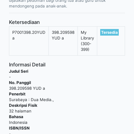
dijadikan pedoman bagi orang tua atau guru untuk
mendongeng pada anak-anak.
Ketersediaan
P7001398.20YUD
398.209598
My
Tersedia
a
YUD a
Library
(300-
399)
Informasi Detail
Judul Seri
-
No. Panggil
398.209598 YUD a
Penerbit
Surabaya
:
Dua Media
.,
Deskripsi Fisik
32 halaman
Bahasa
Indonesia
ISBN/ISSN
-