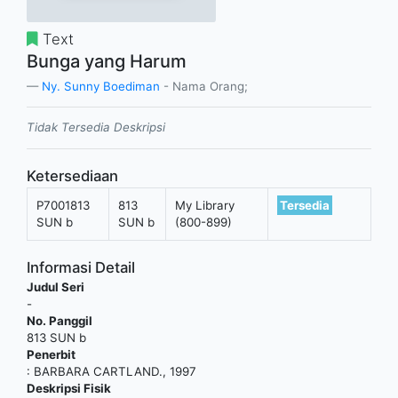
Text
Bunga yang Harum
Ny. Sunny Boediman
- Nama Orang;
Tidak Tersedia Deskripsi
Ketersediaan
P7001813
813
My Library
Tersedia
SUN b
SUN b
(800-899)
Informasi Detail
Judul Seri
-
No. Panggil
813 SUN b
Penerbit
:
BARBARA CARTLAND
.,
1997
Deskripsi Fisik