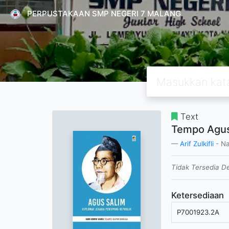
PERPUSTAKAAN SMP NEGERI 7 MALANG
Text
Tempo Agus
Arif Zulkifli
- N
Tidak Tersedia De
Ketersediaan
P7001923.2A