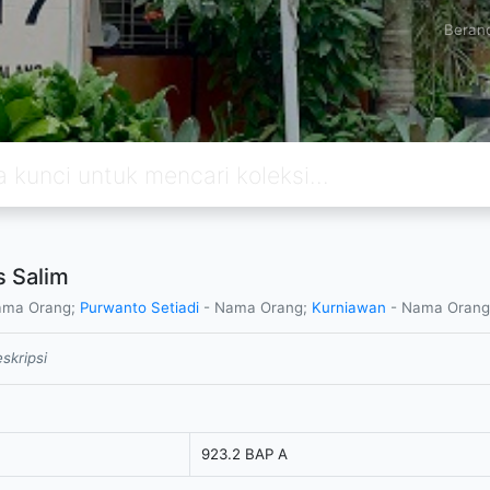
Beran
 Salim
ama Orang;
Purwanto Setiadi
- Nama Orang;
Kurniawan
- Nama Oran
skripsi
923.2 BAP A