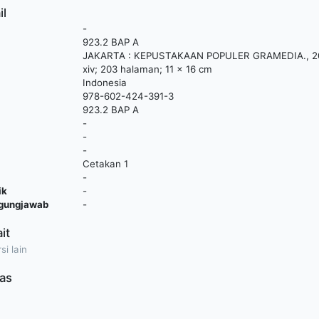
il
-
923.2 BAP A
JAKARTA
:
KEPUSTAKAAN POPULER GRAMEDIA
.,
2
xiv; 203 halaman; 11 x 16 cm
Indonesia
978-602-424-391-3
923.2 BAP A
-
-
-
Cetakan 1
-
ik
-
ggungjawab
-
ait
si lain
as