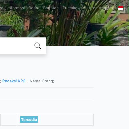
da
Informasi
Berita
Bantuan
Pustakawan
Area Anggota
g;
Redaksi KPG
- Nama Orang;
Tersedia