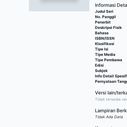
Informasi Deta
Judul Seri
No. Panggil
Penerbit
Deskripsi Fisik
Bahasa
ISBN/ISSN
Klasifikasi
Tipe Isi
Tipe Media
Tipe Pembawa
Edisi
Subjek
Info Detail Spesif
Pernyataan Tan
Versi lain/terk
Tidak tersedia ver
Lampiran Berk
Tidak Ada Data