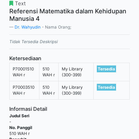
Text
Referensi Matematika dalam Kehidupan
Manusia 4
Dr. Wahyudin
- Nama Orang;
Tidak Tersedia Deskripsi
Ketersediaan
P70001510
510
My Library
Tersedia
WAH r
WAH r
(300-399)
P70003510
510
My Library
Tersedia
WAH r
WAH r
(300-399)
Informasi Detail
Judul Seri
-
No. Panggil
510 WAH r