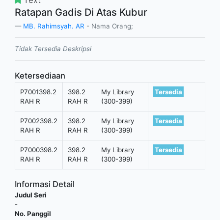
Ratapan Gadis Di Atas Kubur
MB. Rahimsyah. AR
- Nama Orang;
Tidak Tersedia Deskripsi
Ketersediaan
P7001398.2
398.2
My Library
Tersedia
RAH R
RAH R
(300-399)
P7002398.2
398.2
My Library
Tersedia
RAH R
RAH R
(300-399)
P7000398.2
398.2
My Library
Tersedia
RAH R
RAH R
(300-399)
Informasi Detail
Judul Seri
-
No. Panggil