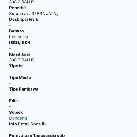
398.2 RAH R
Penerbit
Surabaya
:
SERBA JAYA
.,
Deskripsi Fisik
-
Bahasa
Indonesia
ISBN/ISSN
-
Klasifikasi
398.2 RAH R
Tipe Isi
-
Tipe Media
-
Tipe Pembawa
-
Edisi
-
Subjek
Dongeng
Info Detail Spesifik
-
Pernyataan Tanggungjawab