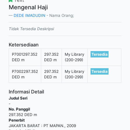
Mengenal Haji
DEDE IMADUDIN
- Nama Orang;
Tidak Tersedia Deskripsi
Ketersediaan
P7001297.352
297.352
My Library
Tersedia
DED m
DED m
(200-299)
P7002297.352
297.352
My Library
Tersedia
DED m
DED m
(200-299)
Informasi Detail
Judul Seri
-
No. Panggil
297.352 DED m
Penerbit
JAKARTA BARAT
:
PT MAPAN
.,
2009