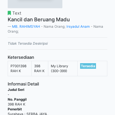
Text
Kancil dan Beruang Madu
MB. RAHIMSYAH
- Nama Orang;
Irsyadul Anam
- Nama
Orang;
Tidak Tersedia Deskripsi
Ketersediaan
P7001398
398
My Library
Tersedia
RAH K
RAH K
(300-399)
Informasi Detail
Judul Seri
-
No. Panggil
398 RAH K
Penerbit
Surabaya
:
SERBA JAYA
.,