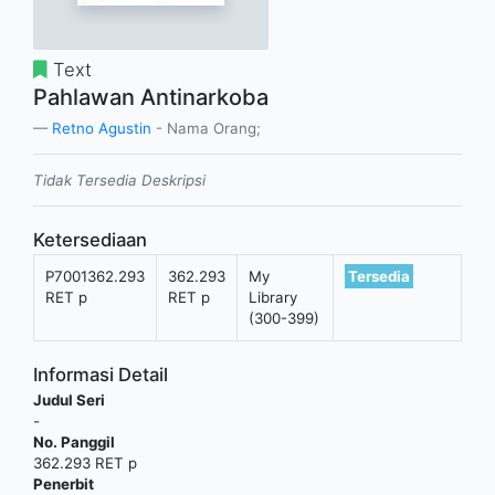
Text
Pahlawan Antinarkoba
Retno Agustin
- Nama Orang;
Tidak Tersedia Deskripsi
Ketersediaan
P7001362.293
362.293
My
Tersedia
RET p
RET p
Library
(300-399)
Informasi Detail
Judul Seri
-
No. Panggil
362.293 RET p
Penerbit