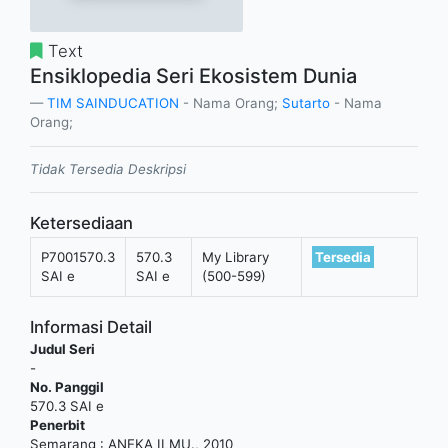
Text
Ensiklopedia Seri Ekosistem Dunia
TIM SAINDUCATION
- Nama Orang;
Sutarto
- Nama
Orang;
Tidak Tersedia Deskripsi
Ketersediaan
P7001570.3
570.3
My Library
Tersedia
SAI e
SAI e
(500-599)
Informasi Detail
Judul Seri
-
No. Panggil
570.3 SAI e
Penerbit
Semarang
:
ANEKA ILMU
.,
2010