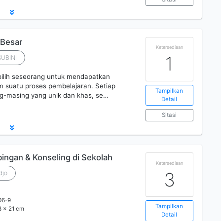
 Besar
Ketersediaan
1
SUBINI
ipilih seseorang untuk mendapatkan
m suatu proses pembelajaran. Setiap
Tampilkan
ng-masing yang unik dan khas, se…
Detail
Sitasi
ngan & Konseling di Sekolah
Ketersediaan
3
djo
06-9
Tampilkan
,8 x 21 cm
Detail