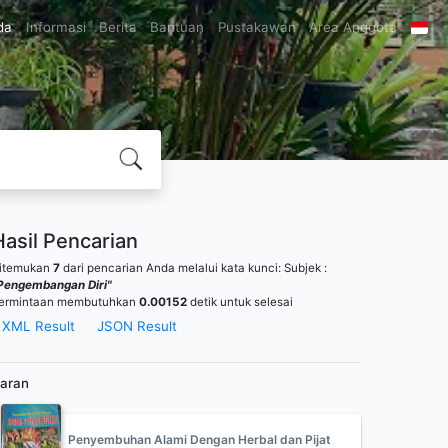
da
Informasi
Berita
Bantuan
Pustakawan
Area Anggota
Hasil Pencarian
itemukan
7
dari pencarian Anda melalui kata kunci:
Subjek :
Pengembangan Diri"
ermintaan membutuhkan
0.00152
detik untuk selesai
XML Result
JSON Result
aran
Penyembuhan Alami Dengan Herbal dan Pijat