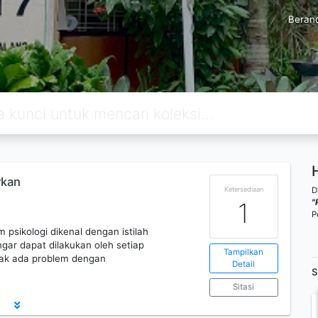
Beran
rkan
D
Ketersediaan
"
1
P
psikologi dikenal dengan istilah
ar dapat dilakukan oleh setiap
Tampilkan
dak ada problem dengan
Detail
S
Sitasi