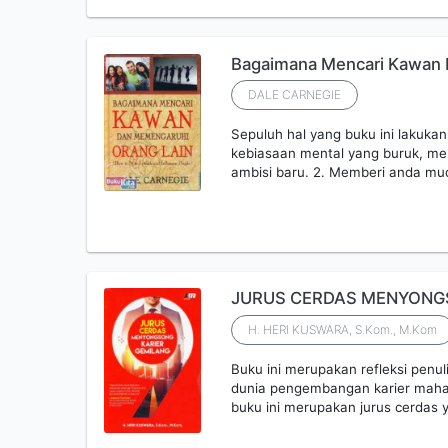
Bagaimana Mencari Kawan 
DALE CARNEGIE
Sepuluh hal yang buku ini lakuka
kebiasaan mental yang buruk, mem
ambisi baru. 2. Memberi anda m
JURUS CERDAS MENYONG
H. HERI KUSWARA, S.Kom., M.Kom
Buku ini merupakan refleksi pen
dunia pengembangan karier maha
buku ini merupakan jurus cerda