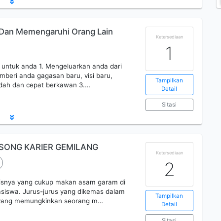
Dan Memengaruhi Orang Lain
Ketersediaan
1
n untuk anda 1. Mengeluarkan anda dari
beri anda gagasan baru, visi baru,
Tampilkan
udah dan cepat berkawan 3.…
Detail
Sitasi
SONG KARIER GEMILANG
Ketersediaan
2
ulisnya yang cukup makan asam garam di
siswa. Jurus-jurus yang dikemas dalam
Tampilkan
s yang memungkinkan seorang m…
Detail
Sitasi