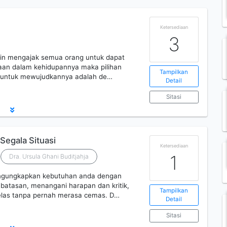
Ketersediaan
3
ngin mengajak semua orang untuk dapat
aan dalam kehidupannya maka pilihan
Tampilkan
t untuk mewujudkannya adalah de…
Detail
Sitasi
Segala Situasi
Ketersediaan
1
Dra. Ursula Ghani Buditjahja
engungkapkan kebutuhan anda dengan
batasan, menangani harapan dan kritik,
Tampilkan
elas tanpa pernah merasa cemas. D…
Detail
Sitasi