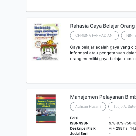
Rahasia Gaya Belajar Orang
CHRISNA FARMADIANI
NINI 
Gaya belajar adalah gaya yang d
informasi atau pengetahuan dala
orang memiliki gaya belajar masi
Manajemen Pelayanan Bimbi
Achsan Husairi
Tudjo A. Sute
Edisi
1
ISBN/ISSN
978-979-750-4
Deskripsi Fisik
vi + 298 hal; 14
Judul Seri
-