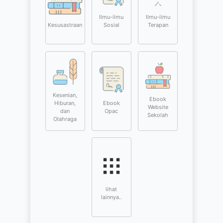
Ilmu-ilmu
Ilmu-ilmu
Sosial
Terapan
Kesusastraan
Kesenian,
Ebook
Hiburan,
Ebook
Website
dan
Opac
Sekolah
Olahraga
lihat
lainnya..