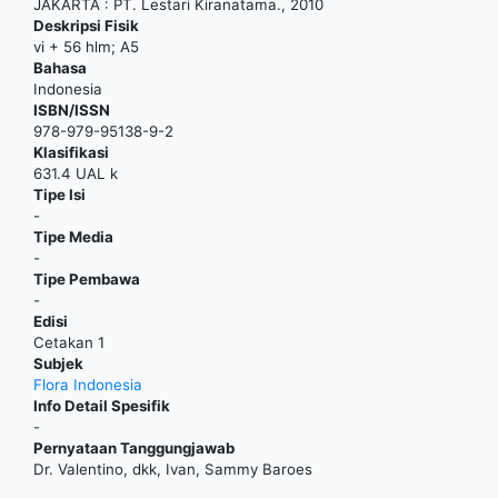
JAKARTA
:
PT. Lestari Kiranatama
.,
2010
Deskripsi Fisik
vi + 56 hlm; A5
Bahasa
Indonesia
ISBN/ISSN
978-979-95138-9-2
Klasifikasi
631.4 UAL k
Tipe Isi
-
Tipe Media
-
Tipe Pembawa
-
Edisi
Cetakan 1
Subjek
Flora Indonesia
Info Detail Spesifik
-
Pernyataan Tanggungjawab
Dr. Valentino, dkk, Ivan, Sammy Baroes