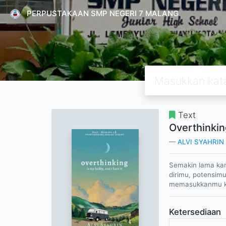
PERPUSTAKAAN SMP NEGERI 7 MALANG
Text
Overthinkin
ALVI SYAHRIN
Semakin lama kamu
dirimu, potensimu
memasukkanmu ke
Ketersediaan