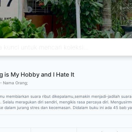
Beran
g is My Hobby and I Hate It
- Nama Orang;
 membiarkan suara ribut dikepalamu,semakin menjadi-jadilah suara rib
. Selalu meragukan diri sendiri, mengikis rasa percaya diri. Mengus
 dalam jurang stres dan kecemasan. Didalam buku ini ada 45 bab 