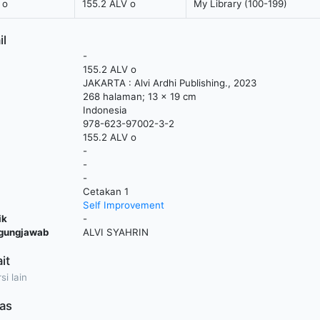
 o
155.2 ALV o
My Library (100-199)
il
-
155.2 ALV o
JAKARTA
:
Alvi Ardhi Publishing
.,
2023
268 halaman; 13 x 19 cm
Indonesia
978-623-97002-3-2
155.2 ALV o
-
-
-
Cetakan 1
Self Improvement
ik
-
ggungjawab
ALVI SYAHRIN
ait
si lain
as