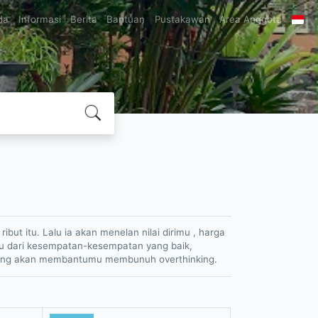
da
Informasi
Berita
Bantuan
Pustakawan
Area Anggota
ut itu. Lalu ia akan menelan nilai dirimu , harga
irmu dari kesempatan-kesempatan yang baik,
yang akan membantumu membunuh overthinking.