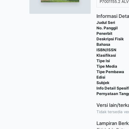
P7001155.2 ALV
Informasi Deta
Judul Seri
No. Panggil
Penerbit
Deskripsi Fisik
Bahasa
ISBN/ISSN
Klasifikasi
Tipe Isi
Tipe Media
Tipe Pembawa
Edisi
Subjek
Info Detail Spesif
Pernyataan Tan
Versi lain/terk
Tidak tersedia ver
Lampiran Berk