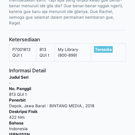
membedakan kami. Tapi apa yang terjadi kalau gue benar-
benar menuruti ide gila dia? Gue benar-benar nggak ngerti,
karena gue baru aja menuruti ide gilanya. Gue Rachel,
semoga gue selamat dalam permainan kembaran gue,
Ragel.
Ketersediaan
P7001813
813
My Library
Tersedia
QUI t
QUI t
(800-899)
Informasi Detail
Judul Seri
-
No. Panggil
813 QUI t
Penerbit
Depok, Jawa Barat
:
BINTANG MEDIA
.,
2018
Deskripsi Fisik
422 hlm
Bahasa
Indonesia
ISBN/ISSN