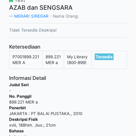
AZAB dan SENGSARA
MERARI SIREGAR
- Nama Orang;
Tidak Tersedia Deskripsi
Ketersediaan
P7001899.221
899.221
My Library
Tersedia
MER A
MER a
(800-899)
Informasi Detail
Judul Seri
-
No. Panggil
899.221 MER a
Penerbit
JAKARTA
:
PT BALAI PUSTAKA
.,
2010
Deskripsi Fisik
xviii, 188hlm. ;ilus.; 21cm
Bahasa