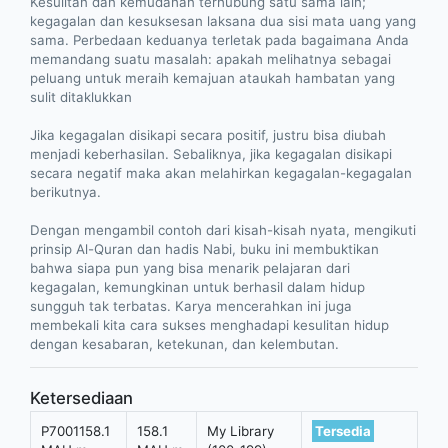
Kesulitan dan kemudahan terhubung satu sama lain;
kegagalan dan kesuksesan laksana dua sisi mata uang yang
sama. Perbedaan keduanya terletak pada bagaimana Anda
memandang suatu masalah: apakah melihatnya sebagai
peluang untuk meraih kemajuan ataukah hambatan yang
sulit ditaklukkan
Jika kegagalan disikapi secara positif, justru bisa diubah
menjadi keberhasilan. Sebaliknya, jika kegagalan disikapi
secara negatif maka akan melahirkan kegagalan-kegagalan
berikutnya.
Dengan mengambil contoh dari kisah-kisah nyata, mengikuti
prinsip Al-Quran dan hadis Nabi, buku ini membuktikan
bahwa siapa pun yang bisa menarik pelajaran dari
kegagalan, kemungkinan untuk berhasil dalam hidup
sungguh tak terbatas. Karya mencerahkan ini juga
membekali kita cara sukses menghadapi kesulitan hidup
dengan kesabaran, ketekunan, dan kelembutan.
Ketersediaan
P7001158.1
158.1
My Library
Tersedia