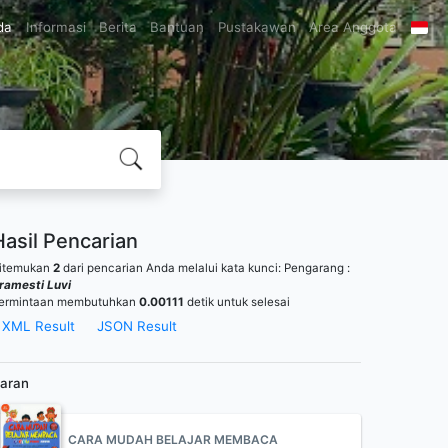
da
Informasi
Berita
Bantuan
Pustakawan
Area Anggota
Hasil Pencarian
itemukan
2
dari pencarian Anda melalui kata kunci:
Pengarang :
ramesti Luvi
ermintaan membutuhkan
0.00111
detik untuk selesai
XML Result
JSON Result
aran
CARA MUDAH BELAJAR MEMBACA