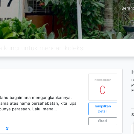
Beran
D
Ketersediaan
P
0
P
tak tahu bagaimana mengungkapkannya.
sama atas nama persahabatan, kita lupa
Tampilkan
 punya perasaan. Lalu, mena…
Detail
S
Sitasi