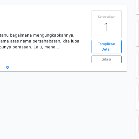
Ketersediaan
1
tak tahu bagaimana mengungkapkannya.
sama atas nama persahabatan, kita lupa
Tampilkan
 punya perasaan. Lalu, mena…
Detail
Sitasi