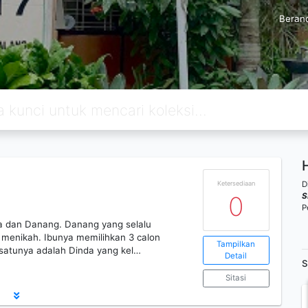
Beran
D
Ketersediaan
S
0
P
ra dan Danang. Danang yang selalu
 menikah. Ibunya memilihkan 3 calon
Tampilkan
h satunya adalah Dinda yang kel…
Detail
S
Sitasi