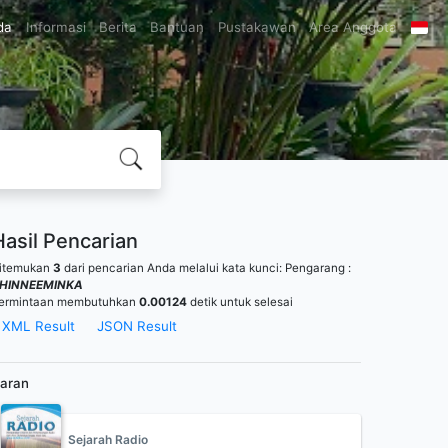
da
Informasi
Berita
Bantuan
Pustakawan
Area Anggota
Hasil Pencarian
itemukan
3
dari pencarian Anda melalui kata kunci:
Pengarang :
HINNEEMINKA
ermintaan membutuhkan
0.00124
detik untuk selesai
XML Result
JSON Result
aran
Sejarah Radio