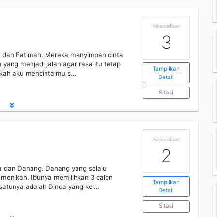
Ketersediaan
3
Ali dan Fatimah. Mereka menyimpan cinta
yang menjadi jalan agar rasa itu tetap
Tampilkan
tkah aku mencintaimu s…
Detail
Sitasi
Ketersediaan
2
ra dan Danang. Danang yang selalu
 menikah. Ibunya memilihkan 3 calon
Tampilkan
h satunya adalah Dinda yang kel…
Detail
Sitasi