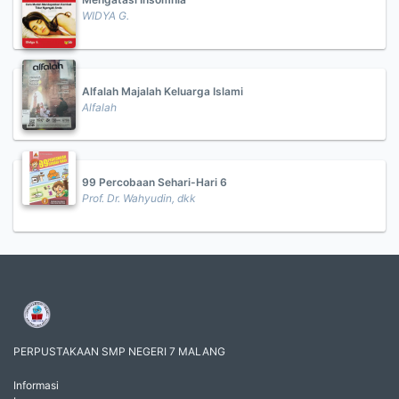
WIDYA G.
Alfalah Majalah Keluarga Islami
Alfalah
99 Percobaan Sehari-Hari 6
Prof. Dr. Wahyudin, dkk
PERPUSTAKAAN SMP NEGERI 7 MALANG
Informasi