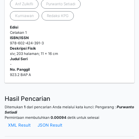
Arif Zulkifli
Purwanto Setiadi
Kurniawan
Redaksi KPG
Edisi
Cetakan 1
ISBN/ISSN
978-602-424-391-3
Deskripsi Fisik
xiv; 203 halaman; 11 x 16 cm
Judul Seri
-
No. Panggil
923.2 BAP A
Hasil Pencarian
Ditemukan
1
dari pencarian Anda melalui kata kunci:
Pengarang :
Purwanto
Setiadi
Permintaan membutuhkan
0.00094
detik untuk selesai
XML Result
JSON Result