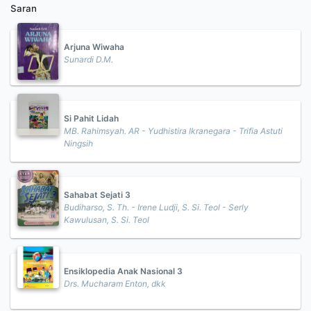
Saran
Arjuna Wiwaha
Sunardi D.M.
Si Pahit Lidah
MB. Rahimsyah. AR - Yudhistira Ikranegara - Trifia Astuti
Ningsih
Sahabat Sejati 3
Budiharso, S. Th. - Irene Ludji, S. Si. Teol - Serly
Kawulusan, S. Si. Teol
Ensiklopedia Anak Nasional 3
Drs. Mucharam Enton, dkk