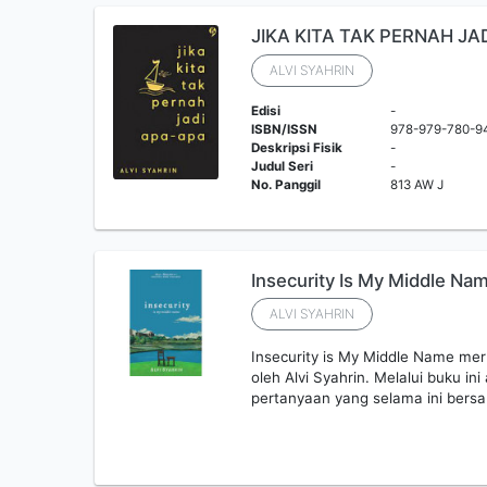
JIKA KITA TAK PERNAH JAD
ALVI SYAHRIN
Edisi
-
ISBN/ISSN
978-979-780-9
Deskripsi Fisik
-
Judul Seri
-
No. Panggil
813 AW J
Insecurity Is My Middle Na
ALVI SYAHRIN
Insecurity is My Middle Name mer
oleh Alvi Syahrin. Melalui buku 
pertanyaan yang selama ini bersa