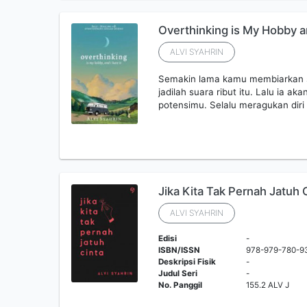
Overthinking is My Hobby an
ALVI SYAHRIN
Semakin lama kamu membiarkan s
jadilah suara ribut itu. Lalu ia ak
potensimu. Selalu meragukan diri 
Jika Kita Tak Pernah Jatuh 
ALVI SYAHRIN
Edisi
-
ISBN/ISSN
978-979-780-9
Deskripsi Fisik
-
Judul Seri
-
No. Panggil
155.2 ALV J