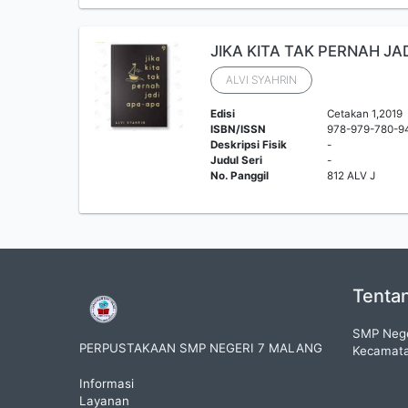
JIKA KITA TAK PERNAH JA
ALVI SYAHRIN
Edisi
Cetakan 1,2019
ISBN/ISSN
978-979-780-9
Deskripsi Fisik
-
Judul Seri
-
No. Panggil
812 ALV J
Tenta
SMP Nege
PERPUSTAKAAN SMP NEGERI 7 MALANG
Kecamata
Informasi
Layanan