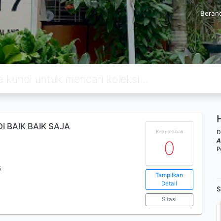
Beran
I BAIK BAIK SAJA
D
Ketersediaan
A
0
P
5
Tampilkan
Detail
S
Sitasi