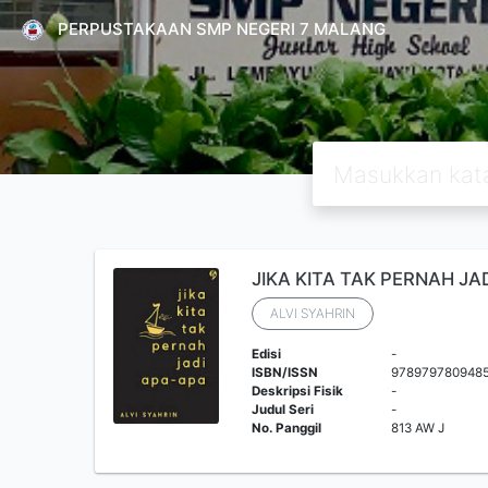
PERPUSTAKAAN SMP NEGERI 7 MALANG
JIKA KITA TAK PERNAH JAD
ALVI SYAHRIN
Edisi
-
ISBN/ISSN
978979780948
Deskripsi Fisik
-
Judul Seri
-
No. Panggil
813 AW J