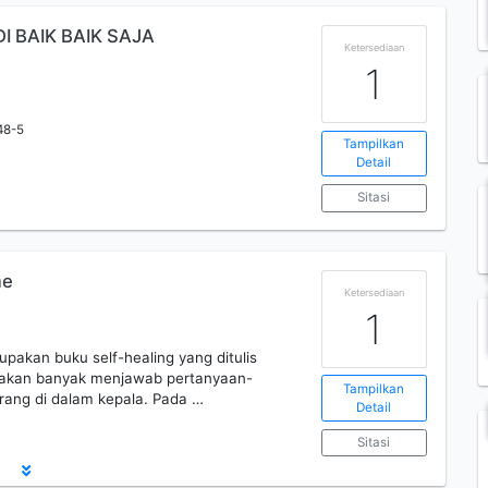
I BAIK BAIK SAJA
Ketersediaan
1
48-5
Tampilkan
Detail
Sitasi
me
Ketersediaan
1
upakan buku self-healing yang ditulis
ini akan banyak menjawab pertanyaan-
Tampilkan
rang di dalam kepala. Pada …
Detail
Sitasi