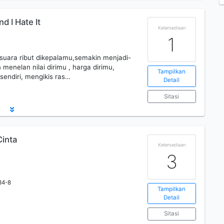
d I Hate It
Ketersediaan
1
uara ribut dikepalamu,semakin menjadi-
an menelan nilai dirimu , harga dirimu,
Tampilkan
sendiri, mengikis ras…
Detail
Sitasi
Cinta
Ketersediaan
3
34-8
Tampilkan
Detail
Sitasi