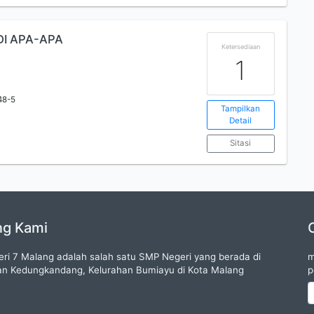
DI APA-APA
Ketersediaan
1
48-5
Tampilkan
Detail
Sitasi
ng Kami
ri 7 Malang adalah salah satu SMP Negeri yang berada di
m
n Kedungkandang, Kelurahan Bumiayu di Kota Malang
p