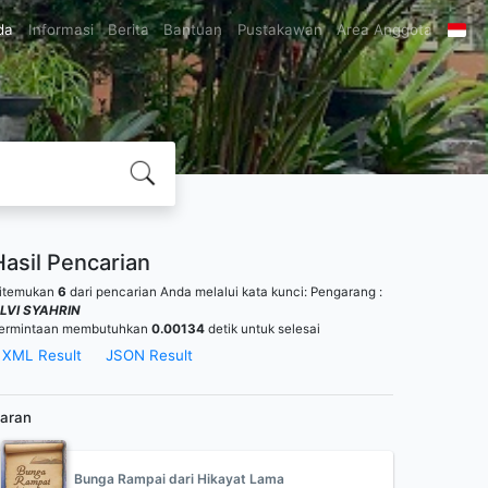
da
Informasi
Berita
Bantuan
Pustakawan
Area Anggota
Hasil Pencarian
itemukan
6
dari pencarian Anda melalui kata kunci:
Pengarang :
LVI SYAHRIN
ermintaan membutuhkan
0.00134
detik untuk selesai
XML Result
JSON Result
aran
Bunga Rampai dari Hikayat Lama